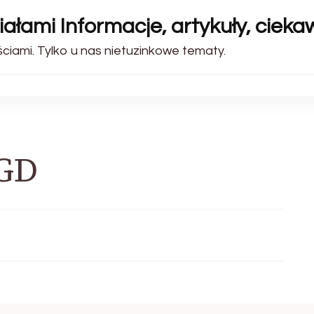
ałami Informacje, artykuły, cieka
iami. Tylko u nas nietuzinkowe tematy.
AGD