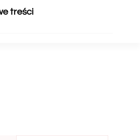
we treści
Szukaj: