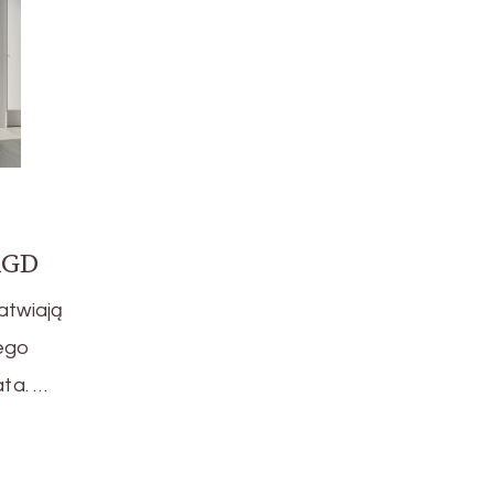
AGD
twiają
ego
ata. …