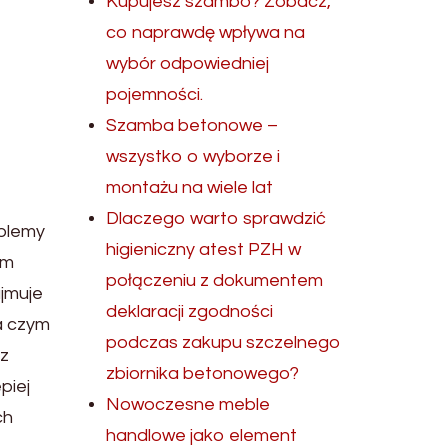
Kupujesz szambo? Zobacz,
co naprawdę wpływa na
wybór odpowiedniej
pojemności.
Szamba betonowe –
wszystko o wyborze i
montażu na wiele lat
Dlaczego warto sprawdzić
oblemy
higieniczny atest PZH w
am
połączeniu z dokumentem
jmuje
deklaracji zgodności
na czym
podczas zakupu szczelnego
 z
zbiornika betonowego?
piej
Nowoczesne meble
ch
handlowe jako element