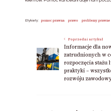
klientów. Pomoc kancelarii daje nam pocz
pomoc prawna
prawo
problemy prawne
Etykiety:
Nawigacja
Poprzedni artykuł
Informacje dla no
zatrudnionych w c
wpisu
rozpoczęcia stażu 
praktyki – wszystk
rozwóju zawodow