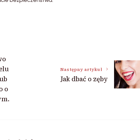
ucie bezpieczeństwa.
wo
elu
Następny artykuł
lub
Jak dbać o zęby
o o
ym.