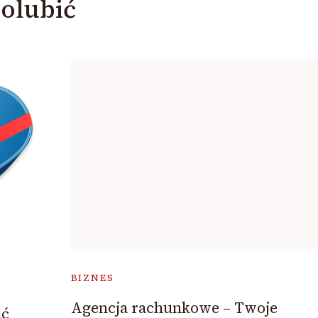
olubić
BIZNES
Agencja rachunkowe – Twoje
ać