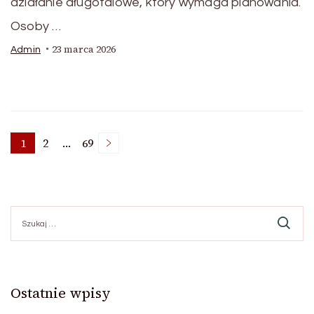
działanie długofalowe, który wymaga planowania.
Osoby …
23 marca 2026
Admin
Stronicowanie
1
2
…
69
Strona
Strona
Strona
wpisów
Szukaj:
Ostatnie wpisy