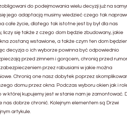
obligowani do podejmowania wielu decyzji już na sam
y się jego adaptacją musimy wiedzieć czego tak napra
całe życie, dlatego tak istotne jest by był dla nas
ny, liczy się także z czego dom będzie zbudowany, jakie
okna zostaną wstawione, a także czym ten dom będzi
ięc decyzja o ich wyborze powinna być odpowiednio
zpieczają przed zimnem i gorącem, chronią przed rumo
 zabezpieczeniem przez rabusiami w jakie można
iowe. Chronią one nasz dobytek poprzez skomplikowa
szego domu przez okna. Podczas wyboru okien jak i rol
 w której kupujemy jest w stanie nam je zamontować. D
e nas dobrze chronić. Kolejnym elementem są Drzwi
jnym artykule.