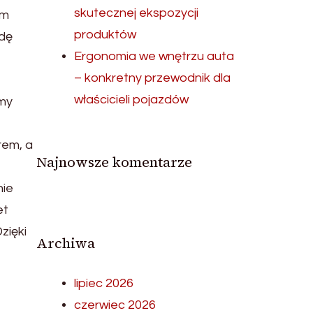
skutecznej ekspozycji
ym
produktów
wdę
Ergonomia we wnętrzu auta
– konkretny przewodnik dla
właścicieli pojazdów
emy
rem, a
Najnowsze komentarze
nie
et
zięki
Archiwa
lipiec 2026
czerwiec 2026