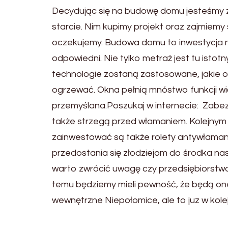
Decydując się na budowę domu jesteśmy z
starcie. Nim kupimy projekt oraz zajmiem
oczekujemy. Budowa domu to inwestycja na 
odpowiedni. Nie tylko metraż jest tu istot
technologie zostaną zastosowane, jakie 
ogrzewać. Okna pełnią mnóstwo funkcji w
przemyślana.Poszukaj w internecie: Zabe
także strzegą przed włamaniem. Kolejnym
zainwestować są także rolety antywłaman
przedostania się złodziejom do środka na
warto zwrócić uwagę czy przedsiębiorstwo
temu będziemy mieli pewność, że będą on
wewnętrzne Niepołomice, ale to juz w kole