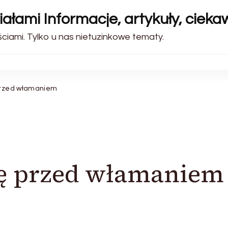
ałami Informacje, artykuły, cieka
iami. Tylko u nas nietuzinkowe tematy.
 przed włamaniem
ię przed włamaniem