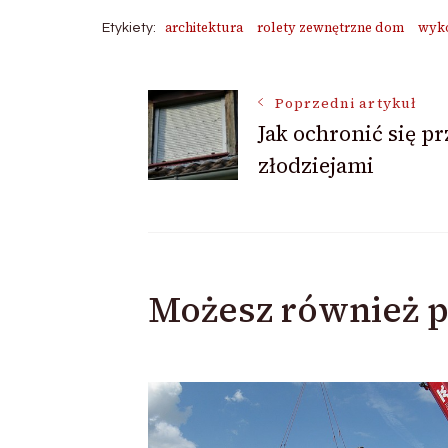
architektura
rolety zewnętrzne dom
wyko
Etykiety:
Nawigacja
Poprzedni artykuł
Jak ochronić się p
złodziejami
wpisu
Możesz również p