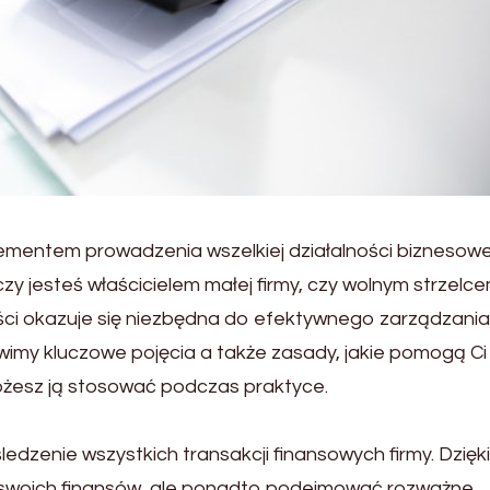
mentem prowadzenia wszelkiej działalności biznesowe
czy jesteś właścicielem małej firmy, czy wolnym strzelce
ci okazuje się niezbędna do efektywnego zarządzania
wimy kluczowe pojęcia a także zasady, jakie pomogą Ci
 możesz ją stosować podczas praktyce.
zenie wszystkich transakcji finansowych firmy. Dzięk
 swoich finansów, ale ponadto podejmować rozważne