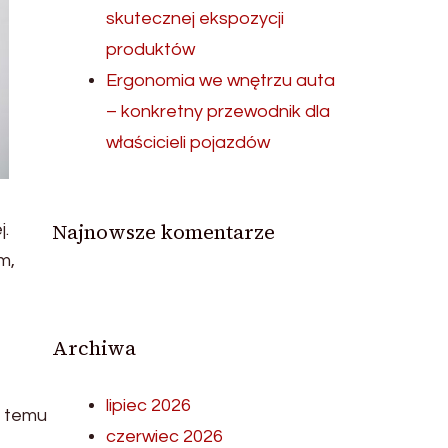
skutecznej ekspozycji
produktów
Ergonomia we wnętrzu auta
– konkretny przewodnik dla
właścicieli pojazdów
Najnowsze komentarze
j.
m,
Archiwa
lipiec 2026
i temu
czerwiec 2026