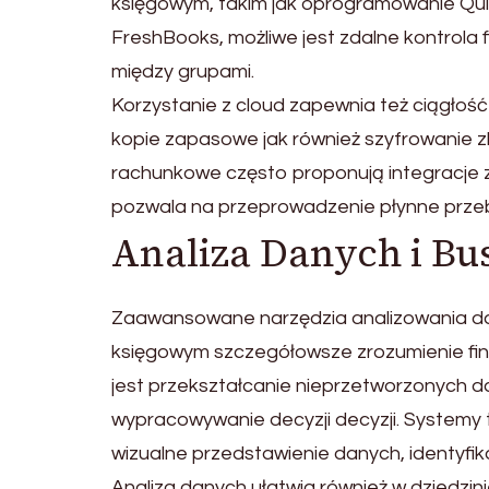
księgowym, takim jak oprogramowanie Qui
FreshBooks, możliwe jest zdalne kontrola 
między grupami.
Korzystanie z cloud zapewnia też ciągłoś
kopie zapasowe jak również szyfrowanie
rachunkowe często proponują integracje z
pozwala na przeprowadzenie płynne przebi
Analiza Danych i Bus
Zaawansowane narzędzia analizowania danyc
księgowym szczegółowsze zrozumienie fina
jest przekształcanie nieprzetworzonych d
wypracowywanie decyzji decyzji. Systemy t
wizualne przedstawienie danych, identyfi
Analiza danych ułatwia również w dziedzin