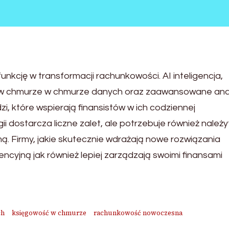
kcję w transformacji rachunkowości. AI inteligencja,
 w chmurze w chmurze danych oraz zaawansowane ana
i, które wspierają finansistów w ich codziennej
i dostarcza liczne zalet, ale potrzebuje również należ
ą. Firmy, jakie skutecznie wdrażają nowe rozwiązania
ncyjną jak również lepiej zarządzają swoimi finansami
ch
księgowość w chmurze
rachunkowość nowoczesna