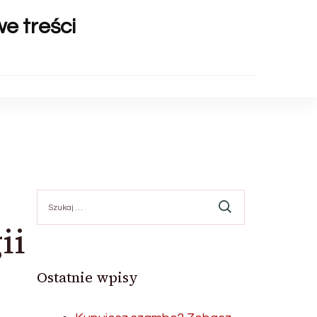
we treści
Szukaj:
ii
Ostatnie wpisy