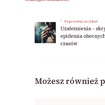
Nawigacja
Poprzedni artykuł
Uzależnienia – skr
wpisu
epidemia obecnyc
czasów
Możesz również p