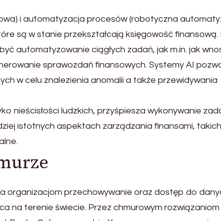
ynowa) i automatyzacja procesów (robotyczna automaty
re są w stanie przekształcają księgowość finansową. 
ie być automatyzowanie ciągłych zadań, jak m.in. jak wn
enerowanie sprawozdań finansowych. Systemy AI pozw
h w celu znalezienia anomalii a także przewidywania
o nieścisłości ludzkich, przyśpiesza wykonywanie zada
ziej istotnych aspektach zarządzania finansami, takich
alne.
hmurze
ia organizacjom przechowywanie oraz dostęp do dany
ca na terenie świecie. Przez chmurowym rozwiązaniom