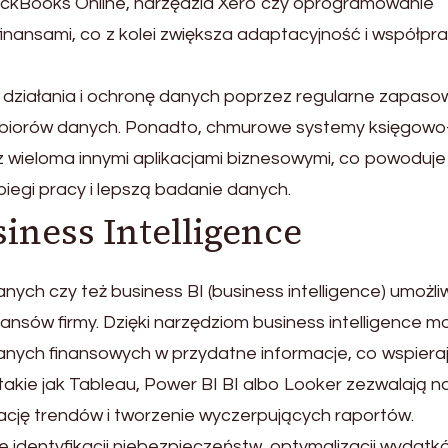
ckBooks Online, narzędzia Xero czy oprogramowanie
finansami, co z kolei zwiększa adaptacyjność i współpr
ć działania i ochronę danych poprzez regularne zapaso
 zbiorów danych. Ponadto, chmurowe systemy księgowo
 wieloma innymi aplikacjami biznesowymi, co powoduje
egi pracy i lepszą badanie danych.
iness Intelligence
h czy też business BI (business intelligence) umożliw
nsów firmy. Dzięki narzędziom business intelligence mo
anych finansowych w przydatne informacje, co wspiera
akie jak Tableau, Power BI BI albo Looker zezwalają n
kację trendów i tworzenie wyczerpujących raportów.
ie identyfikacji niebezpieczeństw, optymalizacji wydatk