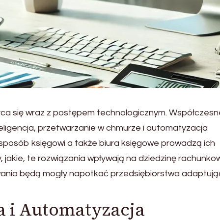
łca się wraz z postępem technologicznym. Współczesn
teligencja, przetwarzanie w chmurze i automatyzacja
i sposób księgowi a także biura księgowe prowadzą ich
 jakie, te rozwiązania wpływają na dziedzinę rachunko
wyzwania będą mogły napotkać przedsiębiorstwa adaptuj
ja i Automatyzacja